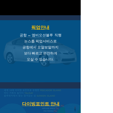
​픽업안내
공항 ↔ 엠비오션블루
직행
논스톱 픽업서비스
로
공항에서 모알보알까지
보다 빠르고 편안하게
오실 수 있습니다.
​다이빙포인트 안내