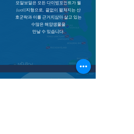
모알보알은 모든 다이빙포인트가 월
(wall)지형으로, 끝없이 펼쳐지는 산
호군락과 이를 근거지삼아 살고 있는
수많은 해양생물을
만날 수 있습니다.
​모알보알 지도
세부 남서쪽에 위치한
작은 마을인 모알보알을
소개합니다.
엠비오션블루와 가까운
레스토랑, 쇼핑몰, 바(Bar) 의 위치를
확인하세요.